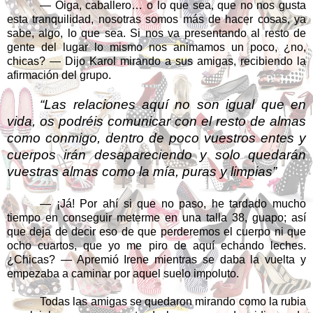
— Oiga, caballero… o lo que sea, que no nos gusta
esta tranquilidad, nosotras somos más de hacer cosas, ya
sabe, algo, lo que sea. Si nos va presentando al resto de
gente del lugar lo mismo nos animamos un poco, ¿no,
chicas? — Dijo Karol mirando a sus amigas, recibiendo la
afirmación del grupo.
“Las relaciones aquí no son igual que en
vida, os podréis comunicar con el resto de almas
como conmigo, dentro de poco vuestros entes y
cuerpos irán desapareciendo y solo quedarán
vuestras almas como la mía, puras y limpias”
— ¡Já! Por ahí si que no paso, he tardado mucho
tiempo en conseguir meterme en una talla 38, guapo; así
que deja de decir eso de que perderemos el cuerpo ni que
ocho cuartos, que yo me piro de aquí echando leches.
¿Chicas? — Apremió Irene mientras se daba la vuelta y
empezaba a caminar por aquel suelo impoluto.
Todas las amigas se quedaron mirando como la rubia