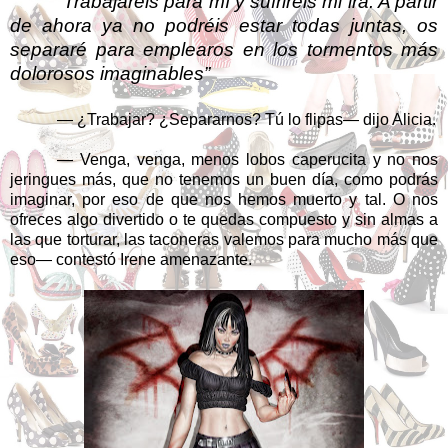
“Trabajareis para mí y sufriréis mi ira. A partir
de ahora ya no podréis estar todas juntas, os
separaré para emplearos en los tormentos más
dolorosos imaginables”
— ¿Trabajar? ¿Separarnos? Tú lo flipas— dijo Alicia.
— Venga, venga, menos lobos caperucita y no nos
jeringues más, que no tenemos un buen día, como podrás
imaginar, por eso de que nos hemos muerto y tal. O nos
ofreces algo divertido o te quedas compuesto y sin almas a
las que torturar, las taconeras valemos para mucho más que
eso— contestó Irene amenazante.