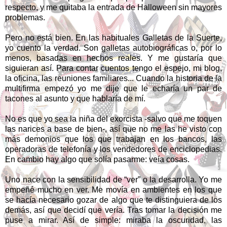
respecto, y me quitaba la entrada de Halloween sin mayores
problemas.
Pero no está bien. En las habituales Galletas de la Suerte,
yo cuento la verdad. Son galletas autobiográficas o, por lo
menos, basadas en hechos reales. Y me gustaría que
siguieran así. Para contar cuentos tengo el espejo, mi blog,
la oficina, las reuniones familiares... Cuando la historia de la
multifirma empezó yo me dije que le echaría un par de
tacones al asunto y que hablaría de mí.
No es que yo sea la niña del exorcista -salvo que me toquen
las narices a base de bien-, así que no me las he visto con
más demonios que los que trabajan en los bancos, las
operadoras de telefonía y los vendedores de enciclopedias.
En cambio hay algo que solía pasarme: veía cosas.
Uno nace con la sensibilidad de “ver” o la desarrolla. Yo me
empeñé mucho en ver. Me movía en ambientes en los que
se hacía necesario gozar de algo que te distinguiera de los
demás, así que decidí que vería. Tras tomar la decisión me
puse a mirar. Así de simple: miraba la oscuridad, las