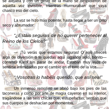
se alejaba y con un gesto de la mano se despidieron de
aquella voz invisible, mientras murmuraban que vaya
chasco eso del cielo.
La voz se hizo más potente, hasta llegar a ser un grito
seco y abrumador:
“¿Estáis seguras de no querer pertenecer al
Reino de los Cielos?”
— ¡Tú verás que estamos seguras! O nos ofreces
algo de diversión o te quedas aquí jugando solo, bonito—
contestó Karol sin parar de andar. Estaban muy lejos de
sentirse intimidadas por el cambio en el tono de la Voz.
“¡Vosotras lo habéis querido, que así sea!”
Un inmenso remolino se abrió bajo los pies de las
taconeras y como por arte de magia cayeron en su interior,
tragándose a las seis chicas que, estupefactas, sentían que
sus cuerpos se deshacían por momentos.