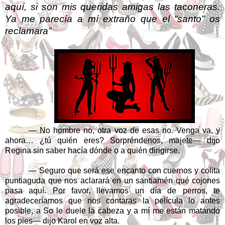
aquí, si son mis queridas amigas las taconeras.
Ya me parecía a mí extraño que el “santo” os
reclamara”
— No hombre no, otra voz de esas no. Venga va, y
ahora… ¿tú quién eres? Sorpréndenos, majete— dijo
Regina sin saber hacía dónde o a quién dirigirse.
— Seguro que será ese encanto con cuernos y colita
puntiaguda que nos aclarará en un santiamén qué cojones
pasa aquí. Por favor, llevamos un día de perros, te
agradeceríamos que nos contaras la película lo antes
posible, a So le duele la cabeza y a mí me están matando
los pies— dijo Karol en voz alta.