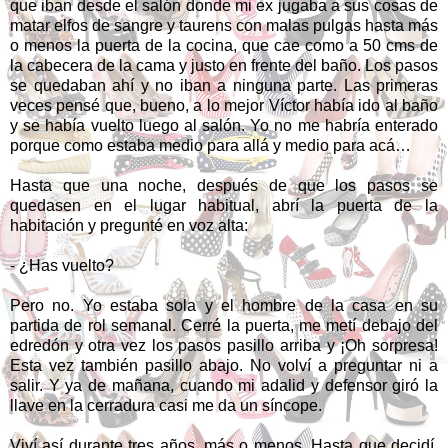
que iban desde el salón donde mi ex jugaba a sus cosas de
matar elfos de sangre y taurens con malas pulgas hasta más
o menos la puerta de la cocina, que cae como a 50 cms de
la cabecera de la cama y justo en frente del baño. Los pasos
se quedaban ahí y no iban a ninguna parte. Las primeras
veces pensé que, bueno, a lo mejor Víctor había ido al baño
y se había vuelto luego al salón. Yo no me habría enterado
porque como estaba medio para allá y medio para acá…
Hasta que una noche, después de que los pasos se
quedasen en el lugar habitual, abrí la puerta de la
habitación y pregunté en voz alta:
- ¿Has vuelto?
Pero no. Yo estaba sola y el hombre de la casa en su
partida de rol semanal. Cerré la puerta, me metí debajo del
edredón y otra vez los pasos pasillo arriba y ¡Oh sorpresa!
Esta vez también pasillo abajo. No volví a preguntar ni a
salir. Y ya de mañana, cuando mi adalid y defensor giró la
llave en la cerradura casi me da un síncope.
Viví así durante tres años, más o menos. Hasta que decidí,