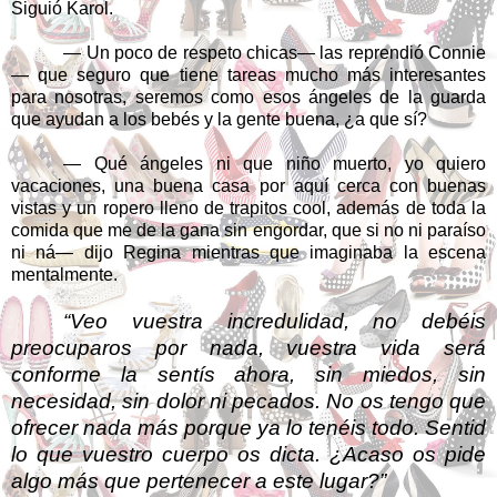
Siguió Karol.
— Un poco de respeto chicas— las reprendió Connie
— que seguro que tiene tareas mucho más interesantes
para nosotras, seremos como esos ángeles de la guarda
que ayudan a los bebés y la gente buena, ¿a que sí?
— Qué ángeles ni que niño muerto, yo quiero
vacaciones, una buena casa por aquí cerca con buenas
vistas y un ropero lleno de trapitos cool, además de toda la
comida que me de la gana sin engordar, que si no ni paraíso
ni ná— dijo Regina mientras que imaginaba la escena
mentalmente.
“Veo vuestra incredulidad, no debéis
preocuparos por nada, vuestra vida será
conforme la sentís ahora, sin miedos, sin
necesidad, sin dolor ni pecados. No os tengo que
ofrecer nada más porque ya lo tenéis todo. Sentid
lo que vuestro cuerpo os dicta. ¿Acaso os pide
algo más que pertenecer a este lugar?”