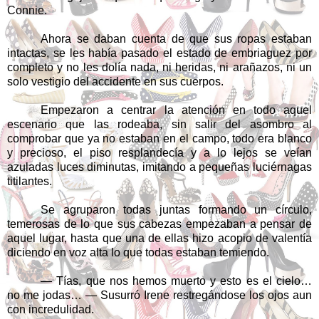
Connie.
Ahora se daban cuenta de que sus ropas estaban
intactas, se les había pasado el estado de embriaguez por
completo y no les dolía nada, ni heridas, ni arañazos, ni un
solo vestigio del accidente en sus cuerpos.
Empezaron a centrar la atención en todo aquel
escenario que las rodeaba, sin salir del asombro al
comprobar que ya no estaban en el campo, todo era blanco
y precioso, el piso resplandecía y a lo lejos se veían
azuladas luces diminutas, imitando a pequeñas luciérnagas
titilantes.
Se agruparon todas juntas formando un círculo,
temerosas de lo que sus cabezas empezaban a pensar de
aquel lugar, hasta que una de ellas hizo acopio de valentía
diciendo en voz alta lo que todas estaban temiendo.
— Tías, que nos hemos muerto y esto es el cielo…
no me jodas… — Susurró Irene restregándose los ojos aun
con incredulidad.