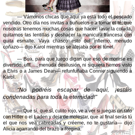
— Vámonos chicas que aquí ya está todo el pescado
vendido. Otro día nos invitas a buñuelos o a tomar el té, que
nosotras tenemos muchas cosas que hacer: lavar la colada,
quitarnos las lentillas y deshacer la manicura francesa con
quita esmalte. Vaya chasco esto del infierno, menudo
coñazo— dijo Karol mientras se alejaba por el túnel.
— Bua, para que luego digan que eso de morirse es
divertido, ufff....., menuda desilusión, ni siquiera hemos visto
a Elvis o a James Dean— refunfuñaba Connie siguiendo a
Karol.
“No podréis escapar de aquí, ¡estáis
condenadas para toda la eternidad!”
— Que sí, que sí, culito rojo, ve a ver si juegas un rato
con Hitler o el Laden y deja de molestar, que al final serás tú
el que nos vea cabreadas y créeme, no te gustaría— dijo
Alicia agarrando del brazo a Regina.