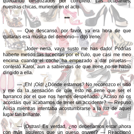
quedando destrozados por completo. Las ocupantes,
nuestras chicas, murieron en el acto.
***
— Que descanso, por favor, ya era hora de que
quitarais esa música del demonio— dijo Irene.
— ¡Joder nena, vaya susto me has dado! Podrías
haberte metido las lucecitas por el culo, que casi me meo
encima cuando el coche ha empezado a dar piruetas—
contestó Karol, aun a sabiendas de que Irene no se había
dirigido a ella.
— ¡Eh! ¡Oíd! ¿Dónde estamos? No reconozco el sitio
y me da la sensación de que esto no tiene que ser el
barranco por el que nos hemos despeñado. ¿Acaso no os
acordáis que acabamos de tener un accidente? — Repuso
Alicia mientras intentaba acostumbrarse a la luz de aquel
lugar tan brillante.
— ¡Ostras! Es verdad, ¿no deberíamos estar ahora
con más agujeros que un queso gruyer? — Reaccionó