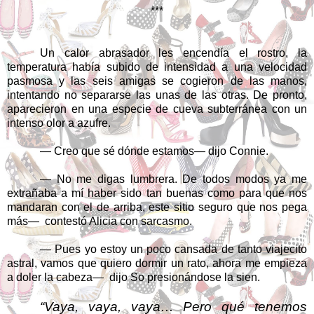
***
Un calor abrasador les encendía el rostro, la
temperatura había subido de intensidad a una velocidad
pasmosa y las seis amigas se cogieron de las manos,
intentando no separarse las unas de las otras. De pronto,
aparecieron en una especie de cueva subterránea con un
intenso olor a azufre.
— Creo que sé dónde estamos— dijo Connie.
— No me digas lumbrera. De todos modos ya me
extrañaba a mí haber sido tan buenas como para que nos
mandaran con el de arriba, este sitio seguro que nos pega
más—
contestó Alicia con sarcasmo.
— Pues yo estoy un poco cansada de tanto viajecito
astral, vamos que quiero dormir un rato, ahora me empieza
a doler la cabeza—
dijo So presionándose la sien.
“Vaya, vaya, vaya… Pero qué tenemos