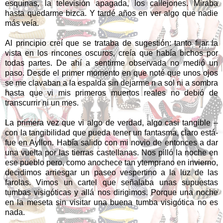
esquinas, la televisión apagada, los callejones. Miraba
hasta quedarme bizca. Y tardé años en ver algo que nadie
más veía.
Al principio creí que se trataba de sugestión: tanto fijar la
vista en los rincones oscuros, creía que había bichos por
todas partes. De ahí a sentirme observada no medió un
paso. Desde el primer momento en que noté que unos ojos
se me clavaban a la espalda sin dejarme n a sol ni a sombra
hasta que vi mis primeros muertos reales no debió de
transcurrir ni un mes.
La primera vez que vi algo de verdad, algo casi tangible –
con la tangibilidad que pueda tener un fantasma, claro está-
fue en Ayllon. Había salido con mi novio de entonces a dar
una vuelta por las tierras castellanas. Nos pilló la noche en
ese pueblo pero, como anochece tan ytemprano en invierno,
decidimos arriesgar un paseo vespertino a la luz de las
farolas. Vimos un cartel que señalaba unas supuestas
tumbas visigóticas y allá nos dirigimos. Porque una noche
en la meseta sin visitar una buena tumba visigótica no es
nada.