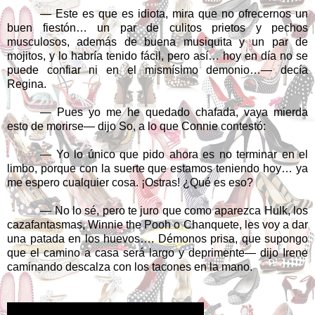
— Este es que es idiota, mira que no ofrecernos un
buen fiestón… un par de culitos prietos y pechos
musculosos, además de buena musiquita y un par de
mojitos, y lo habría tenido fácil, pero así… hoy en día no se
puede confiar ni en el mismísimo demonio…— decía
Regina.
— Pues yo me he quedado chafada, vaya mierda
esto de morirse— dijo So, a lo que Connie contestó:
— Yo lo único que pido ahora es no terminar en el
limbo, porque con la suerte que estamos teniendo hoy… ya
me espero cualquier cosa. ¡Ostras! ¿Qué es eso?
— No lo sé, pero te juro que como aparezca Hulk, los
cazafantasmas, Winnie the Pooh o Chanquete, les voy a dar
una patada en los huevos…. Démonos prisa, que supongo
que el camino a casa será largo y deprimente— dijo Irene
caminando descalza con los tacones en la mano.