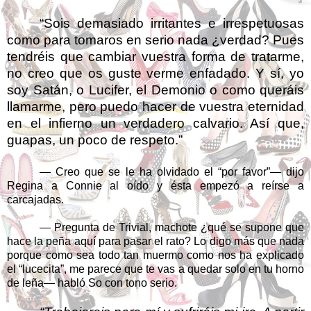
“Sois demasiado irritantes e irrespetuosas
como para tomaros en serio nada ¿verdad? Pues
tendréis que cambiar vuestra forma de tratarme,
no creo que os guste verme enfadado. Y sí, yo
soy Satán, o Lucifer, el Demonio o como queráis
llamarme, pero puedo hacer de vuestra eternidad
en el infierno un verdadero calvario. Así que,
guapas, un poco de respeto.”
— Creo que se le ha olvidado el “por favor”— dijo
Regina a Connie al oído y ésta empezó a reírse a
carcajadas.
— Pregunta de Trivial, machote ¿qué se supone que
hace la peña aquí para pasar el rato? Lo digo más que nada
porque como sea todo tan muermo como nos ha explicado
el “lucecita”, me parece que te vas a quedar solo en tu horno
de leña— habló So con tono serio.