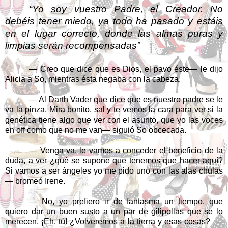
“Yo soy vuestro Padre, el Creador. No
debéis tener miedo, ya todo ha pasado y estáis
en el lugar correcto, donde las almas puras y
limpias serán recompensadas”
— Creo que dice que es Dios, el pavo éste— le dijo
Alicia a So, mientras ésta negaba con la cabeza.
— Al Darth Vader que dice que es nuestro padre se le
va la pinza. Mira bonito, sal y te vemos la cara para ver si la
genética tiene algo que ver con el asunto, que yo las voces
en off como que no me van— siguió So obcecada.
— Venga va, le vamos a conceder el beneficio de la
duda, a ver ¿qué se supone que tenemos que hacer aquí?
Si vamos a ser ángeles yo me pido uno con las alas chulas
— bromeó Irene.
— No, yo prefiero ir de fantasma un tiempo, que
quiero dar un buen susto a un par de gilipollas que se lo
merecen. ¡Eh, tú! ¿Volveremos a la tierra y esas cosas? —