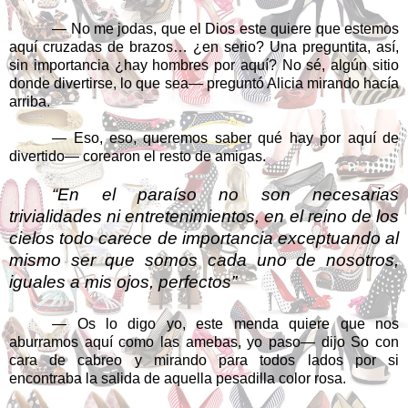
— No me jodas, que el Dios este quiere que estemos
aquí cruzadas de brazos… ¿en serio? Una preguntita, así,
sin importancia ¿hay hombres por aquí? No sé, algún sitio
donde divertirse, lo que sea— preguntó Alicia mirando hacía
arriba.
— Eso, eso, queremos saber qué hay por aquí de
divertido— corearon el resto de amigas.
“En el paraíso no son necesarias
trivialidades ni entretenimientos, en el reino de los
cielos todo carece de importancia exceptuando al
mismo ser que somos cada uno de nosotros,
iguales a mis ojos, perfectos”
— Os lo digo yo, este menda quiere que nos
aburramos aquí como las amebas, yo paso— dijo So con
cara de cabreo y mirando para todos lados por si
encontraba la salida de aquella pesadilla color rosa.