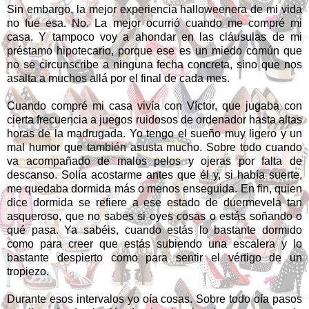
Sin embargo, la mejor experiencia halloweenera de mi vida
no fue esa. No. La mejor ocurrió cuando me compré mi
casa. Y tampoco voy a ahondar en las cláusulas de mi
préstamo hipotecario, porque ese es un miedo común que
no se circunscribe a ninguna fecha concreta, sino que nos
asalta a muchos allá por el final de cada mes.
Cuando compré mi casa vivía con Víctor, que jugaba con
cierta frecuencia a juegos ruidosos de ordenador hasta altas
horas de la madrugada. Yo tengo el sueño muy ligero y un
mal humor que también asusta mucho. Sobre todo cuando
va acompañado de malos pelos y ojeras por falta de
descanso. Solía acostarme antes que él y, si había suerte,
me quedaba dormida más o menos enseguida. En fin, quien
dice dormida se refiere a ese estado de duermevela tan
asqueroso, que no sabes si oyes cosas o estás soñando o
qué pasa. Ya sabéis, cuando estás lo bastante dormido
como para creer que estás subiendo una escalera y lo
bastante despierto como para sentir el vértigo de un
tropiezo.
Durante esos intervalos yo oía cosas. Sobre todo oía pasos