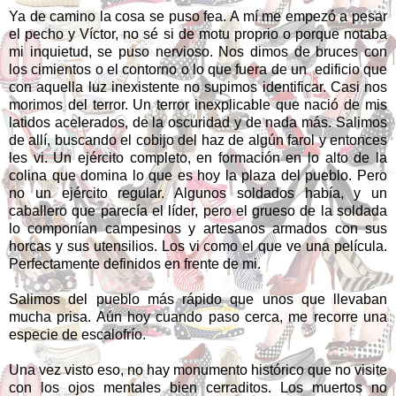
Ya de camino la cosa se puso fea. A mí me empezó a pesar
el pecho y Víctor, no sé si de motu proprio o porque notaba
mi inquietud, se puso nervioso. Nos dimos de bruces con
los cimientos o el contorno o lo que fuera de un
edificio que
con aquella luz inexistente no supimos identificar. Casi nos
morimos del terror. Un terror inexplicable que nació de mis
latidos acelerados, de la oscuridad y de nada más. Salimos
de allí, buscando el cobijo del haz de algún farol y entonces
les vi. Un ejército completo, en formación en lo alto de la
colina que domina lo que es hoy la plaza del pueblo. Pero
no un ejército regular. Algunos soldados había, y un
caballero que parecía el líder, pero el grueso de la soldada
lo componían campesinos y artesanos armados con sus
horcas y sus utensilios. Los vi como el que ve una película.
Perfectamente definidos en frente de mi.
Salimos del pueblo más rápido que unos que llevaban
mucha prisa. Aún hoy cuando paso cerca, me recorre una
especie de escalofrío.
Una vez visto eso, no hay monumento histórico que no visite
con los ojos mentales bien cerraditos. Los muertos no